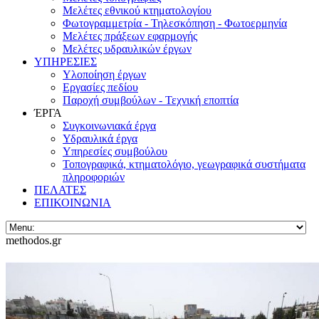
Μελέτες εθνικού κτηματολογίου
Φωτογραμμετρία - Τηλεσκόπηση - Φωτοερμηνία
Μελέτες πράξεων εφαρμογής
Μελέτες υδραυλικών έργων
ΥΠΗΡΕΣΙΕΣ
Υλοποίηση έργων
Εργασίες πεδίου
Παροχή συμβούλων - Τεχνική εποπτία
ΈΡΓΑ
Συγκοινωνιακά έργα
Υδραυλικά έργα
Υπηρεσίες συμβούλου
Τοπογραφικά, κτηματολόγιο, γεωγραφικά συστήματα
πληροφοριών
ΠΕΛΑΤΕΣ
ΕΠΙΚΟΙΝΩΝΙΑ
methodos.gr