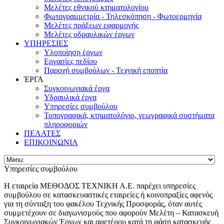
Μελέτες εθνικού κτηματολογίου
Φωτογραμμετρία - Τηλεσκόπηση - Φωτοερμηνία
Μελέτες πράξεων εφαρμογής
Μελέτες υδραυλικών έργων
ΥΠΗΡΕΣΙΕΣ
Υλοποίηση έργων
Εργασίες πεδίου
Παροχή συμβούλων - Τεχνική εποπτία
ΈΡΓΑ
Συγκοινωνιακά έργα
Υδραυλικά έργα
Υπηρεσίες συμβούλου
Τοπογραφικά, κτηματολόγιο, γεωγραφικά συστήματα
πληροφοριών
ΠΕΛΑΤΕΣ
ΕΠΙΚΟΙΝΩΝΙΑ
Υπηρεσίες συμβούλου
Η εταιρεία ΜΕΘΟΔΟΣ ΤΕΧΝΙΚΗ Α.Ε. παρέχει υπηρεσίες
συμβούλου σε κατασκευαστικές εταιρείες ή κοινοπραξίες αφενός
για τη σύνταξη του φακέλου Τεχνικής Προσφοράς, όταν αυτές
συμμετέχουν σε διαγωνισμούς που αφορούν Μελέτη – Κατασκευή
Συγκοινωνιακών Έργων και αφετέρου κατά τη φάση κατασκευής