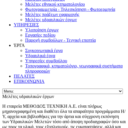
Μελέτες εθνικού κτηματολογίου
Φωτογραμμετρία - Τηλεσκόπηση - Φωτοερμηνία
Μελέτες πράξεων εφαρμογής
Μελέτες υδραυλικών έργων
ΥΠΗΡΕΣΙΕΣ
Υλοποίηση έργων
Εργασίες πεδίου
Παροχή συμβούλων - Τεχνική εποπτία
ΈΡΓΑ
Συγκοινωνιακά έργα
Υδραυλικά έργα
Υπηρεσίες συμβούλου
Τοπογραφικά, κτηματολόγιο, γεωγραφικά συστήματα
πληροφοριών
ΠΕΛΑΤΕΣ
ΕΠΙΚΟΙΝΩΝΙΑ
Μελέτες υδραυλικών έργων
Η εταιρεία ΜΕΘΟΔΟΣ ΤΕΧΝΙΚΗ Α.Ε. είναι πλήρως
μηχανογραφημένη και διαθέτει όλα τα απαραίτητα προγράμματα Η/
Υ, αρχεία και βιβλιοθήκες για την άρτια και σύγχρονη εκπόνηση
των Υδραυλικών Μελετών τόσο από άποψη προδιαγραφών όσο και
ως προς τα υλικά, τους εξοπλισμούς, τις εγκαταστάσεις, αλλά και