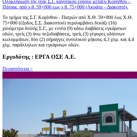
Ολοκλήρωση της νέας Σ.Γ. κανονικού εύρους μεταξύ Κορίνθου –
Πάτρας, από χ.θ. 59+000 εως χ.θ. 75+000 (Ακράτα – Διακοπτό).
Το τμήμα της Σ.Γ. Κορίνθου - Πατρών από Χ.Θ. 59+000 έως Χ.Θ.
75+000 (έξοδος Σ.Σ. Διακοπτού) περιλαμβάνει δεκάξι (16)
χιλιόμετρα διπλής Σ.Γ., με εννέα (9) κάτω διαβάσεις εγκάρσιων
οδών, τρείς (3) άνω πεζοδιαβάσεις, τρείς (3) γέφυρες υδάτινων
κωλυμμάτων, δύο (2) σήραγγες συνολικού μήκους 4,3 χλμ. και 4,4
χλμ. παράλληλων και εγκάρσιων οδών.
Εργοδότης : ΕΡΓΑ ΟΣΕ Α.Ε.
Περισσότερα >