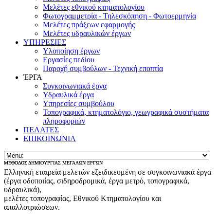
Μελέτες εθνικού κτηματολογίου
Φωτογραμμετρία - Τηλεσκόπηση - Φωτοερμηνία
Μελέτες πράξεων εφαρμογής
Μελέτες υδραυλικών έργων
ΥΠΗΡΕΣΙΕΣ
Υλοποίηση έργων
Εργασίες πεδίου
Παροχή συμβούλων - Τεχνική εποπτία
ΈΡΓΑ
Συγκοινωνιακά έργα
Υδραυλικά έργα
Υπηρεσίες συμβούλου
Τοπογραφικά, κτηματολόγιο, γεωγραφικά συστήματα
πληροφοριών
ΠΕΛΑΤΕΣ
ΕΠΙΚΟΙΝΩΝΙΑ
ΜΕΘΟΔΟΣ ΔΗΜΙΟΥΡΓΙΑΣ ΜΕΓΑΛΩΝ ΕΡΓΩΝ
ΜΕΘΟΔΟΣ ΔΗΜΙΟΥΡΓΙΑΣ ΜΕΓΑΛΩΝ ΕΡΓΩΝ
Ελληνική εταιρεία μελετών εξειδικευμένη σε συγκοινωνιακά έργα
(έργα οδοποιίας, σιδηροδρομικά, έργα μετρό, τοπογραφικά,
υδραυλικά),
μελέτες τοπογραφίας, Εθνικού Κτηματολογίου και
απαλλοτριώσεων.