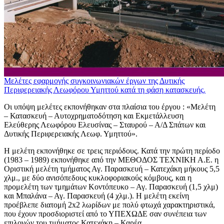
Μελέτες εφαρμογής συγκοινωνιακών έργων της Δυτικής
Περιφερειακής Λεωφόρου Υμηττού κατά τη φάση κατασκευής.
Οι υπόψη μελέτες εκπονήθηκαν στα πλαίσια του έργου : «Μελέτη
– Κατασκευή – Αυτοχρηματοδότηση και Εκμετάλλευση
Ελεύθερης Λεωφόρου Ελευσίνας – Σταυρού – Α/Δ Σπάτων και
Δυτικής Περιφερειακής Λεωφ. Υμηττού».
Η μελέτη εκπονήθηκε σε τρεις περιόδους. Κατά την πρώτη περίοδο
(1983 – 1989) εκπονήθηκε από την ΜΕΘΟΔΟΣ ΤΕΧΝΙΚΗ Α.Ε. η
Οριστική μελέτη τμήματος Αγ. Παρασκευή – Κατεχάκη μήκους 5,5
χλμ., με δύο ανισόπεδους κυκλοφοριακούς κόμβους, και η
προμελέτη των τμημάτων Κοντόπευκο – Αγ. Παρασκευή (1,5 χλμ)
και Μπαλάνα – Αγ. Παρασκευή (4 χλμ.). Η μελέτη εκείνη
προέβλεπε διατομή 2x2 λωρίδων με πολύ φτωχά χαρακτηριστικά,
που έχουν προσδιοριστεί από το ΥΠΕΧΩΔΕ σαν συνέπεια των
επιλογών του τμήματος Κατεχάκη – Καρέα.