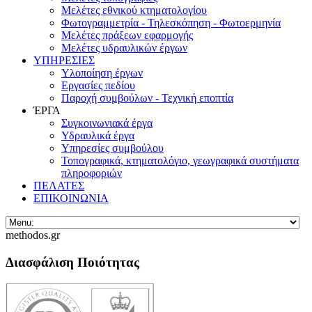
Μελέτες εθνικού κτηματολογίου
Φωτογραμμετρία - Τηλεσκόπηση - Φωτοερμηνία
Μελέτες πράξεων εφαρμογής
Μελέτες υδραυλικών έργων
ΥΠΗΡΕΣΙΕΣ
Υλοποίηση έργων
Εργασίες πεδίου
Παροχή συμβούλων - Τεχνική εποπτία
ΈΡΓΑ
Συγκοινωνιακά έργα
Υδραυλικά έργα
Υπηρεσίες συμβούλου
Τοπογραφικά, κτηματολόγιο, γεωγραφικά συστήματα
πληροφοριών
ΠΕΛΑΤΕΣ
ΕΠΙΚΟΙΝΩΝΙΑ
methodos.gr
Διασφάλιση Ποιότητας