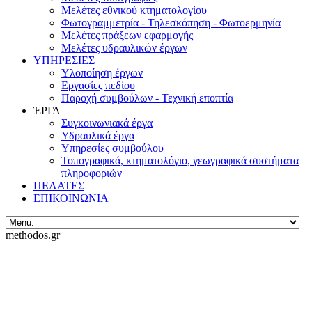
Μελέτες εθνικού κτηματολογίου
Φωτογραμμετρία - Τηλεσκόπηση - Φωτοερμηνία
Μελέτες πράξεων εφαρμογής
Μελέτες υδραυλικών έργων
ΥΠΗΡΕΣΙΕΣ
Υλοποίηση έργων
Εργασίες πεδίου
Παροχή συμβούλων - Τεχνική εποπτία
ΈΡΓΑ
Συγκοινωνιακά έργα
Υδραυλικά έργα
Υπηρεσίες συμβούλου
Τοπογραφικά, κτηματολόγιο, γεωγραφικά συστήματα
πληροφοριών
ΠΕΛΑΤΕΣ
ΕΠΙΚΟΙΝΩΝΙΑ
methodos.gr