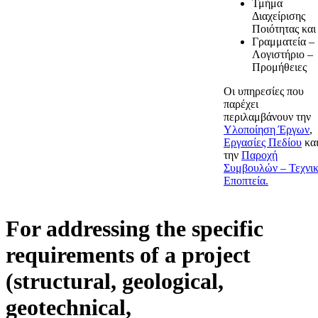
Τμήμα
Διαχείρισης
Ποιότητας και
Γραμματεία –
Λογιστήριο –
Προμήθειες
Οι υπηρεσίες που
παρέχει
περιλαμβάνουν την
Υλοποίηση Έργων
,
Εργασίες Πεδίου
κα
την
Παροχή
Συμβουλών – Τεχνι
Εποπτεία.
For addressing the specific
requirements of a project
(structural, geological,
geotechnical,